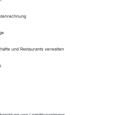
ostenrechnung
ge
häfte und Restaurants verwalten
s
wicklung von Logistikvorgängen