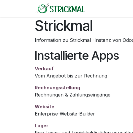
Zum Inhalt springen
Home
Kontakt
Strickmal
Information zu Strickmal -Instanz von Od
Installierte Apps
Verkauf
Vom Angebot bis zur Rechnung
Rechnungsstellung
Rechnungen & Zahlungseingänge
Website
Enterprise-Website-Builder
Lager
Ihre Lager- und Logistikaktivitäten verwalte