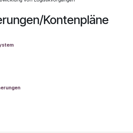
isierungen/Kontenpläne
system
nerungen