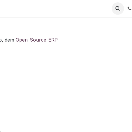
oo, dem
Open-Source-ERP
.
n